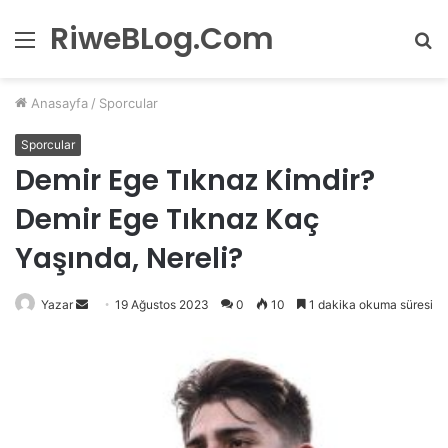
RiweBLog.Com
Menü
A
y
...
Anasayfa
/
Sporcular
Sporcular
Demir Ege Tıknaz Kimdir?
Demir Ege Tıknaz Kaç
Yaşında, Nereli?
Bir
Yazar
19 Ağustos 2023
0
10
1 dakika okuma süresi
e-
posta
göndermek