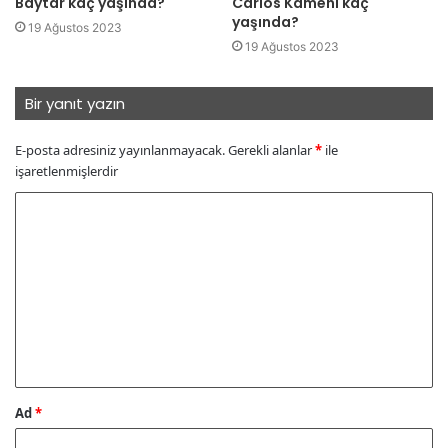
Baytar kaç yaşında?
Carlos Kameni kaç
yaşında?
19 Ağustos 2023
19 Ağustos 2023
Bir yanıt yazın
E-posta adresiniz yayınlanmayacak.
Gerekli alanlar
*
ile
işaretlenmişlerdir
Y
o
r
u
m
*
Ad
*