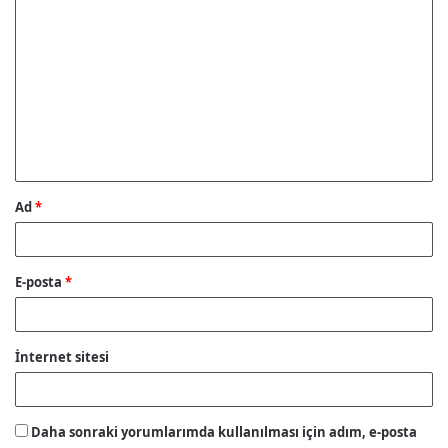
Y
o
r
u
m
*
Ad
*
E-posta
*
İnternet sitesi
Daha sonraki yorumlarımda kullanılması için adım, e-posta