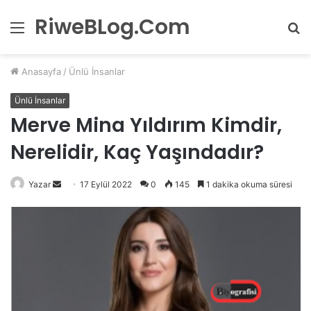
RiweBLog.Com
Menü
A
y
...
Anasayfa
/
Ünlü İnsanlar
Ünlü İnsanlar
Merve Mina Yıldırım Kimdir,
Nerelidir, Kaç Yaşındadır?
Bir
Yazar
17 Eylül 2022
0
145
1 dakika okuma süresi
e-
posta
göndermek