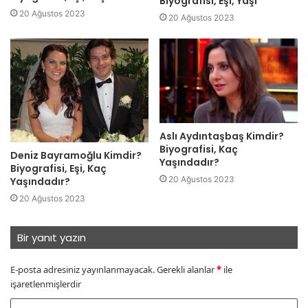
Biyografisi, Eşi, Yaşı
20 Ağustos 2023
20 Ağustos 2023
Aslı Aydıntaşbaş Kimdir?
Biyografisi, Kaç
Deniz Bayramoğlu Kimdir?
Yaşındadır?
Biyografisi, Eşi, Kaç
20 Ağustos 2023
Yaşındadır?
20 Ağustos 2023
Bir yanıt yazın
E-posta adresiniz yayınlanmayacak.
Gerekli alanlar
*
ile
işaretlenmişlerdir