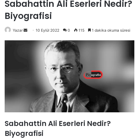
Sabahattin Ali Eserleri Nedir?
Biyografisi
Bir
Yazar
10 Eylül 2022
0
115
1 dakika okuma süresi
e-
posta
göndermek
Sabahattin Ali Eserleri Nedir?
Biyografisi