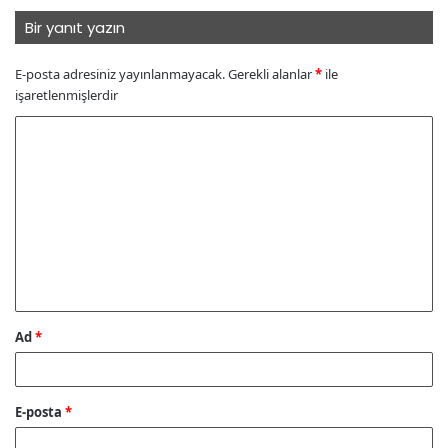
Bir yanıt yazın
E-posta adresiniz yayınlanmayacak.
Gerekli alanlar
*
ile
işaretlenmişlerdir
Y
o
r
u
m
*
Ad
*
E-posta
*