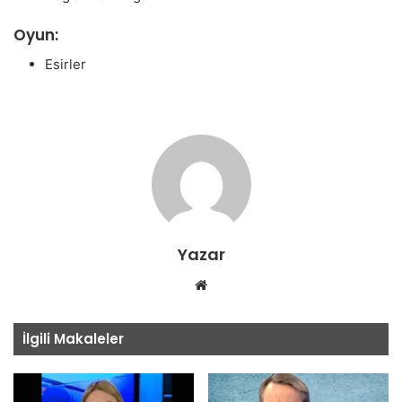
Oyun:
Esirler
Yazar
Web
sitesi
İlgili Makaleler