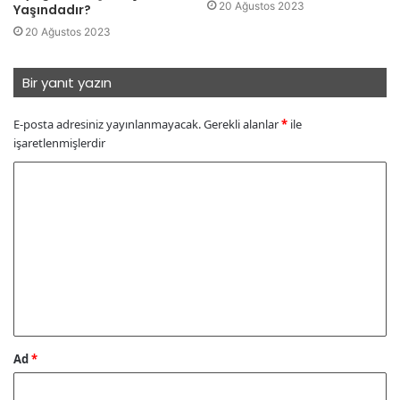
20 Ağustos 2023
Yaşındadır?
20 Ağustos 2023
Bir yanıt yazın
E-posta adresiniz yayınlanmayacak.
Gerekli alanlar
*
ile
işaretlenmişlerdir
Y
o
r
u
m
*
Ad
*