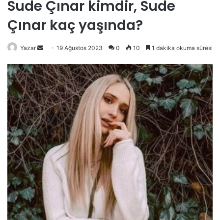
Sude Çınar kimdir, Sude
Çınar kaç yaşında?
Bir
Yazar
19 Ağustos 2023
0
10
1 dakika okuma süresi
e-
posta
göndermek