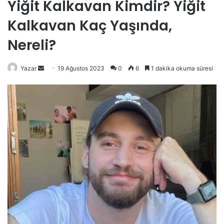
Yiğit Kalkavan Kimdir? Yiğit
Kalkavan Kaç Yaşında,
Nereli?
Bir
Yazar
19 Ağustos 2023
0
6
1 dakika okuma süresi
e-
posta
göndermek