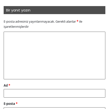
Bir yanıt yazın
E-posta adresiniz yayınlanmayacak.
Gerekli alanlar
*
ile
işaretlenmişlerdir
Y
o
r
u
m
*
Ad
*
E-posta
*