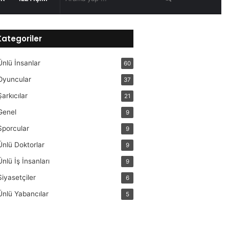
yap
Kategoriler
...
Ünlü İnsanlar
60
Oyuncular
37
Şarkıcılar
21
Genel
9
Sporcular
9
Ünlü Doktorlar
9
Ünlü İş İnsanları
9
Siyasetçiler
6
Ünlü Yabancılar
5