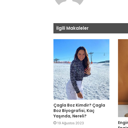
İlgili Makaleler
Çagla Boz Kimdir? Çagla
Boz Biyografisi, Kaç
Yaşında, Nereli?
Engi
19 Ağustos 2023
Engi