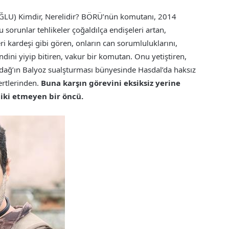
U) Kimdir, Nerelidir? BÖRÜ’nün komutanı, 2014
u sorunlar tehlikeler çoğaldılça endişeleri artan,
i kardeşi gibi gören, onların can sorumluluklarını,
dini yiyip bitiren, vakur bir komutan. Onu yetiştiren,
ladağ’ın Balyoz sualşturması bünyesinde Hasdal’da haksız
ertlerinden.
Buna karşın görevini eksiksiz yerine
 iki etmeyen bir öncü.