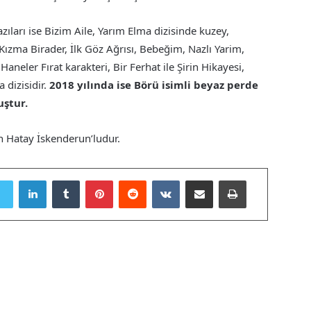
zıları ise Bizim Aile, Yarım Elma dizisinde kuzey,
Kızma Birader, İlk Göz Ağrısı, Bebeğim, Nazlı Yarim,
aneler Fırat karakteri, Bir Ferhat ile Şirin Hikayesi,
 dizisidir.
2018 yılında ise Börü isimli beyaz perde
uştur.
n Hatay İskenderun’ludur.
LinkedIn
Tumblr
Pinterest
Reddit
VKontakte
E-Posta ile paylaş
Yazdır