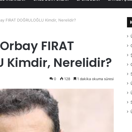
ay FIRAT DOĞRULOĞLU Kimdir, Nerelidir?
 Orbay FIRAT
Kimdir, Nerelidir?
0
128
1 dakika okuma süresi