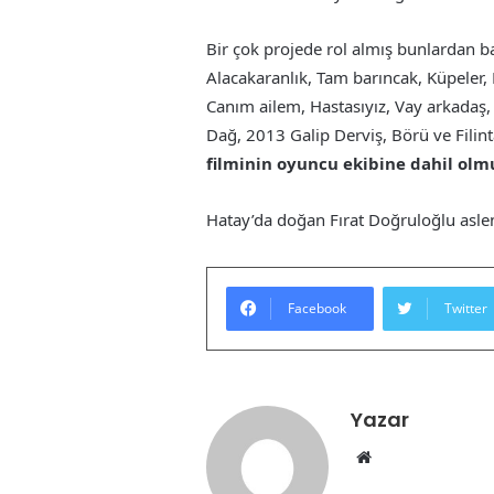
Bir çok projede rol almış bunlardan ba
Alacakaranlık, Tam barıncak, Küpeler, 
Canım ailem, Hastasıyız, Vay arkadaş, H
Dağ, 2013 Galip Derviş, Börü ve Filinta
filminin oyuncu ekibine dahil olm
Hatay’da doğan Fırat Doğruloğlu asle
Facebook
Twitter
Yazar
Web
sitesi