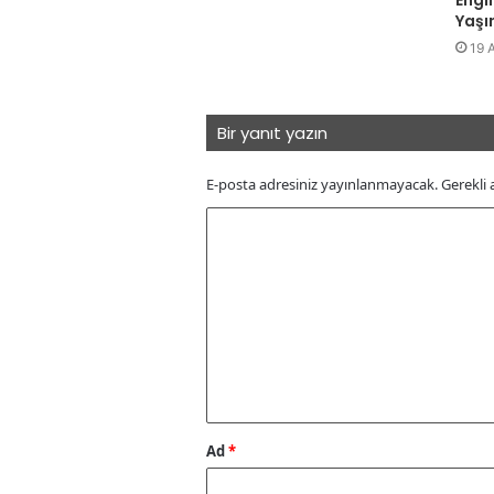
Yaşı
19 
Bir yanıt yazın
E-posta adresiniz yayınlanmayacak.
Gerekli 
Y
o
r
u
m
*
Ad
*