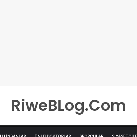
RiweBLog.Com
LÜ İNSANLAR
ÜNLÜ DOKTORLAR
SPORCULAR
SIYASETÇIL