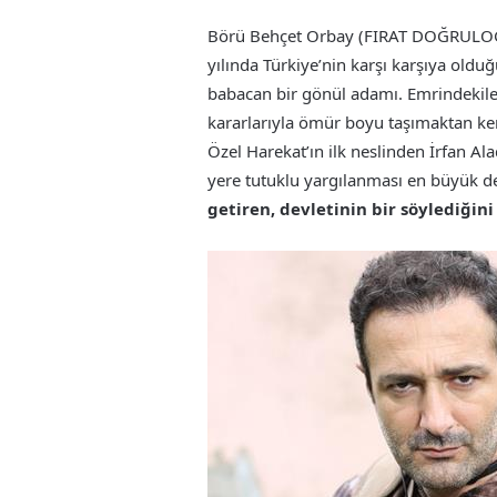
Börü Behçet Orbay (FIRAT DOĞRULOĞL
yılında Türkiye’nin karşı karşıya olduğ
babacan bir gönül adamı. Emrindekiler
kararlarıyla ömür boyu taşımaktan ken
Özel Harekat’ın ilk neslinden İrfan A
yere tutuklu yargılanması en büyük d
getiren, devletinin bir söylediğini