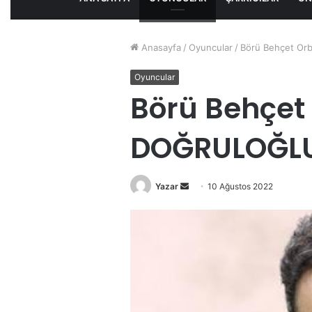
Anasayfa
/
Oyuncular
/
Börü Behçet Orb
Oyuncular
Börü Behçet
DOĞRULOĞLU 
Bir
Yazar
10 Ağustos 2022
e-
posta
göndermek