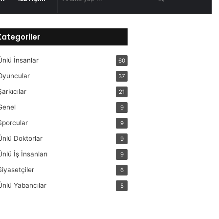
yap
Kategoriler
...
Ünlü İnsanlar
60
Oyuncular
37
Şarkıcılar
21
Genel
9
Sporcular
9
Ünlü Doktorlar
9
Ünlü İş İnsanları
9
Siyasetçiler
6
Ünlü Yabancılar
5