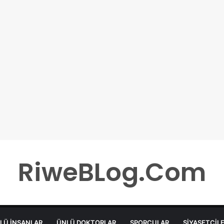
RiweBLog.Com
LÜ İNSANLAR
ÜNLÜ DOKTORLAR
SPORCULAR
SIYASETÇIL