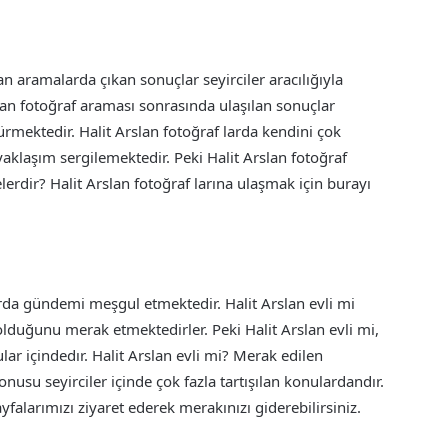
n aramalarda çıkan sonuçlar seyirciler aracılığıyla
slan fotoğraf araması sonrasında ulaşılan sonuçlar
mektedir. Halit Arslan fotoğraf larda kendini çok
yaklaşım sergilemektedir. Peki Halit Arslan fotoğraf
lerdir? Halit Arslan fotoğraf larına ulaşmak için burayı
arda gündemi meşgul etmektedir. Halit Arslan evli mi
olduğunu merak etmektedirler. Peki Halit Arslan evli mi,
ular içindedır. Halit Arslan evli mi? Merak edilen
nusu seyirciler içinde çok fazla tartışılan konulardandır.
falarımızı ziyaret ederek merakınızı giderebilirsiniz.