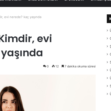
dir, evi nerede? kaç yaşında
Kimdir, evi
 yaşında
0
12
7 dakika okuma süresi