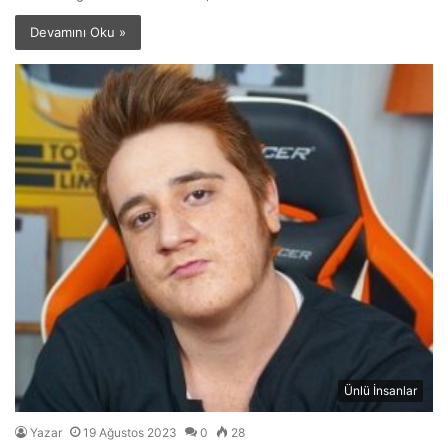
Devamını Oku »
Ünlü İnsanlar
Yazar
19 Ağustos 2023
0
28