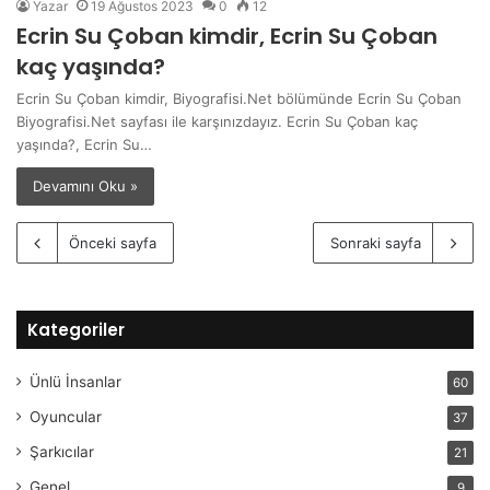
Yazar
19 Ağustos 2023
0
12
Ecrin Su Çoban kimdir, Ecrin Su Çoban
kaç yaşında?
Ecrin Su Çoban kimdir, Biyografisi.Net bölümünde Ecrin Su Çoban
Biyografisi.Net sayfası ile karşınızdayız. Ecrin Su Çoban kaç
yaşında?, Ecrin Su…
Devamını Oku »
Önceki sayfa
Sonraki sayfa
Kategoriler
Ünlü İnsanlar
60
Oyuncular
37
Şarkıcılar
21
Genel
9