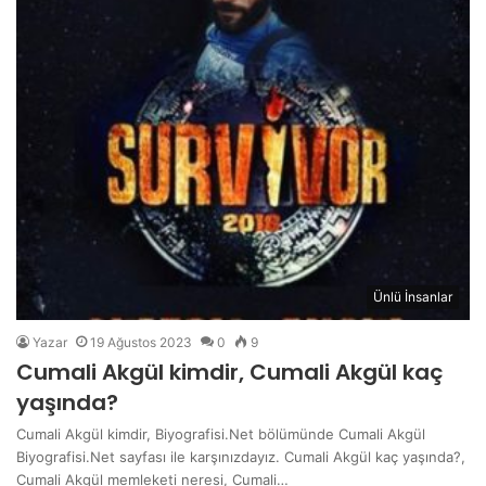
Ünlü İnsanlar
Yazar
19 Ağustos 2023
0
9
Cumali Akgül kimdir, Cumali Akgül kaç
yaşında?
Cumali Akgül kimdir, Biyografisi.Net bölümünde Cumali Akgül
Biyografisi.Net sayfası ile karşınızdayız. Cumali Akgül kaç yaşında?,
Cumali Akgül memleketi neresi, Cumali…