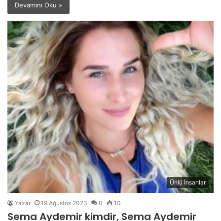
Devamını Oku »
Ünlü İnsanlar
Yazar
19 Ağustos 2023
0
10
Sema Aydemir kimdir, Sema Aydemir