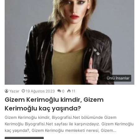
Ünlü İnsanlar
Yazar
19 Ağustos 2023
0
11
Gizem Kerimoğlu kimdir, Gizem
Kerimoğlu kaç yaşında?
Gizem Kerimoğlu kimdir, Biyografisi.Net bölümünde Gizem
Kerimoğlu Biyografisi.Net sayfası ile karşınızdayız. Gizem Kerimoğlu
kaç yaşında?, Gizem Kerimoğlu memleketi neresi, Gizem…