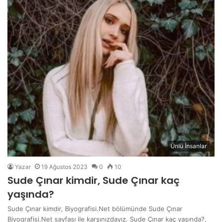
Ünlü İnsanlar
Yazar
19 Ağustos 2023
0
10
Sude Çınar kimdir, Sude Çınar kaç
yaşında?
Sude Çınar kimdir, Biyografisi.Net bölümünde Sude Çınar
Biyografisi.Net sayfası ile karşınızdayız. Sude Çınar kaç yaşında?,