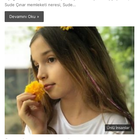
Sude Çınar memleketi neresi, Sude…
Devamını Oku »
Ünlü İnsanlar