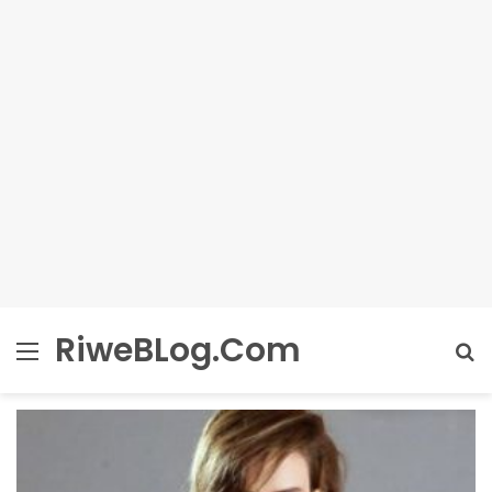
RiweBLog.Com
Menü
A
y
...